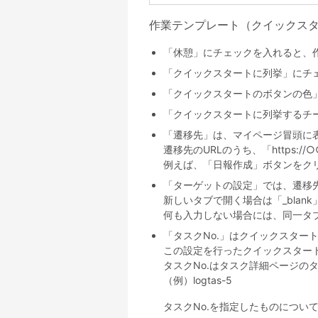
作業テンプレート（クイックス
「休憩」にチェックを入れると、
「クイックスタートに列挙」にチ
「クイックスタートのボタンの色
「クイックスタートに列挙するチ
「遷移先」は、マイページ冒頭に
遷移先のURLのうち、「https://
例えば、「日報作成」ボタンをクリックし
「ターゲットの設定」では、遷移
新しいタブで開く場合は「_blan
何も入力しない場合には、同一タ
「タスクNo.」はクイックスター
この設定を行ったクイックスター
タスクNo.はタスク詳細ページのタイ
（例）logtas-5
タスクNo.を指定したものについ