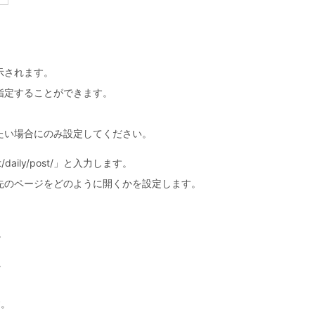
。
示されます。
指定することができます。
たい場合にのみ設定してください。
ily/post/」と入力します。
先のページをどのように開くかを設定します。
。
。
す。