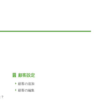
顧客設定
顧客の追加
顧客の編集
は？