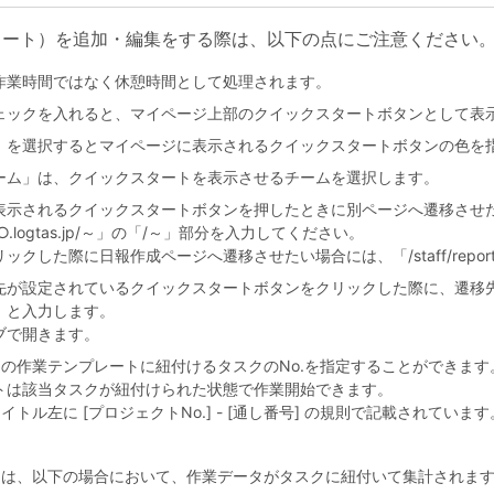
タート）を追加・編集をする際は、以下の点にご注意ください
作業時間ではなく休憩時間として処理されます。
ェックを入れると、マイページ上部のクイックスタートボタンとして表
」を選択するとマイページに表示されるクイックスタートボタンの色を
ーム」は、クイックスタートを表示させるチームを選択します。
表示されるクイックスタートボタンを押したときに別ページへ遷移させ
○○.logtas.jp/～」の「/～」部分を入力してください。
た際に日報作成ページへ遷移させたい場合には、「/staff/report/da
先が設定されているクイックスタートボタンをクリックした際に、遷移
k」と入力します。
ブで開きます。
トの作業テンプレートに紐付けるタスクのNo.を指定することができます
トは該当タスクが紐付けられた状態で作業開始できます。
トル左に [プロジェクトNo.] - [通し番号] の規則で記載されています
ては、以下の場合において、作業データがタスクに紐付いて集計されま