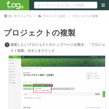
使い方マニュアル
プロジェクト設定
プロジェクトの複製
プロジェクトの複製
複製したいプロジェクトのトップページを開き、「プロジェ
クト複製」ボタンをクリック