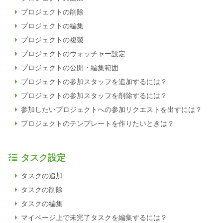
プロジェクトの削除
プロジェクトの編集
プロジェクトの複製
プロジェクトのウォッチャー設定
プロジェクトの公開・編集範囲
プロジェクトの参加スタッフを追加するには？
プロジェクトの参加スタッフを削除するには？
参加したいプロジェクトへの参加リクエストを出すには？
プロジェクトのテンプレートを作りたいときは？
タスク設定
タスクの追加
タスクの削除
タスクの編集
マイページ上で未完了タスクを編集するには？