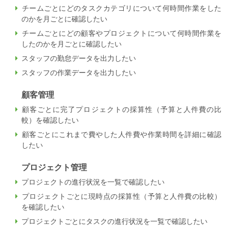
チームごとにどのタスクカテゴリについて何時間作業をした
のかを月ごとに確認したい
チームごとにどの顧客やプロジェクトについて何時間作業を
したのかを月ごとに確認したい
スタッフの勤怠データを出力したい
スタッフの作業データを出力したい
顧客管理
顧客ごとに完了プロジェクトの採算性（予算と人件費の比
較）を確認したい
顧客ごとにこれまで費やした人件費や作業時間を詳細に確認
したい
プロジェクト管理
プロジェクトの進行状況を一覧で確認したい
プロジェクトごとに現時点の採算性（予算と人件費の比較）
を確認したい
プロジェクトごとにタスクの進行状況を一覧で確認したい