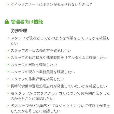
クイックスタートにボタンが表示されないときは？
管理者向け機能
労務管理
スタッフが現在どこでどのような作業をしているかを確認し
たい
スタッフの一日の働き方を確認したい
スタッフの勤怠状況や残業時間をリアルタイムに確認したい
スタッフの日報を確認したい
スタッフの現在の業務負荷を確認したい
スタッフの作業評価を確認したい
長時間労働や退勤処理忘れが発生していないかを確認したい
各スタッフがどのタスクカテゴリについて何時間作業をした
のかを月ごとに確認したい
各スタッフがどの顧客やプロジェクトについて何時間作業を
したのかを月ごとに確認したい