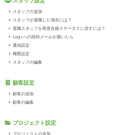
スタッフ設定
スタッフの追加
スタッフが退職した場合には？
退職スタッフを再度在籍ステータスに戻すには？
Log+への招待メールが届いたら
通知設定
権限設定
スタッフの編集
顧客設定
顧客の追加
顧客の編集
プロジェクト設定
プロジェクトの追加