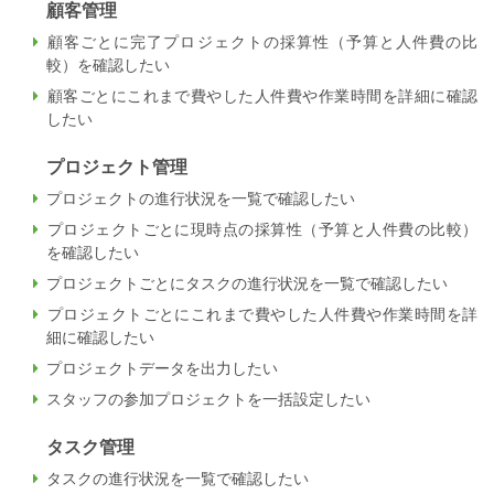
顧客管理
顧客ごとに完了プロジェクトの採算性（予算と人件費の比
較）を確認したい
顧客ごとにこれまで費やした人件費や作業時間を詳細に確認
したい
プロジェクト管理
プロジェクトの進行状況を一覧で確認したい
プロジェクトごとに現時点の採算性（予算と人件費の比較）
を確認したい
プロジェクトごとにタスクの進行状況を一覧で確認したい
プロジェクトごとにこれまで費やした人件費や作業時間を詳
細に確認したい
プロジェクトデータを出力したい
スタッフの参加プロジェクトを一括設定したい
タスク管理
タスクの進行状況を一覧で確認したい