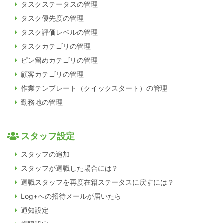
タスクステータスの管理
タスク優先度の管理
タスク評価レベルの管理
タスクカテゴリの管理
ピン留めカテゴリの管理
顧客カテゴリの管理
作業テンプレート（クイックスタート）の管理
勤務地の管理
スタッフ設定
スタッフの追加
スタッフが退職した場合には？
退職スタッフを再度在籍ステータスに戻すには？
Log+への招待メールが届いたら
通知設定