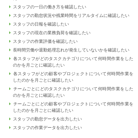
スタッフの一日の働き方を確認したい
スタッフの勤怠状況や残業時間をリアルタイムに確認したい
スタッフの日報を確認したい
スタッフの現在の業務負荷を確認したい
スタッフの作業評価を確認したい
長時間労働や退勤処理忘れが発生していないかを確認したい
各スタッフがどのタスクカテゴリについて何時間作業をした
のかを月ごとに確認したい
各スタッフがどの顧客やプロジェクトについて何時間作業を
したのかを月ごとに確認したい
チームごとにどのタスクカテゴリについて何時間作業をした
のかを月ごとに確認したい
チームごとにどの顧客やプロジェクトについて何時間作業を
したのかを月ごとに確認したい
スタッフの勤怠データを出力したい
スタッフの作業データを出力したい