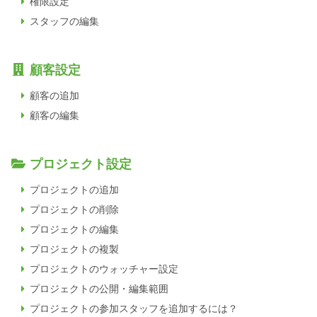
権限設定
スタッフの編集
顧客設定
顧客の追加
顧客の編集
プロジェクト設定
プロジェクトの追加
プロジェクトの削除
プロジェクトの編集
プロジェクトの複製
プロジェクトのウォッチャー設定
プロジェクトの公開・編集範囲
プロジェクトの参加スタッフを追加するには？