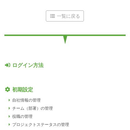
一覧に戻る
ログイン方法
初期設定
自社情報の管理
チーム（部署）の管理
役職の管理
プロジェクトステータスの管理