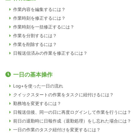
作業内容を編集するには？
作業時刻を修正するには？
作業時刻を一括修正するには？
作業を分割するには？
作業を削除するには？
日報送信済みの作業を修正するには？
一日の基本操作
Log+を使った一日の流れ
クイックスタートの作業をタスクに紐付けるには？
勤務地を変更するには？
日報送信後、同一の日に再度ログインして作業を行うには？
前日の退勤時に日報作成（退勤処理）をし忘れた場合には？
一日の作業のタスク紐付けを変更するには？